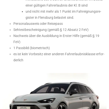
einer gültigen Fahr­er­laubnis der Kl. B sind
und nicht mit mehr als 1 Punkt im Fahr­eig­nungs­re­
gister in Flens­burg belastet sind.
Perso­nal­aus­weis oder Reise­pass
Sehtest­be­schei­ni­gung (gemäß § 12 Absatz 2 FeV)
Nach­weis über die Ausbil­dung in Erster Hilfe (gemäß § 19
FeV)
1 Pass­bild (biome­trisch)
es ist kein Vorbe­sitz einer anderen Fahrerlaubnisklasse erfor­
der­lich