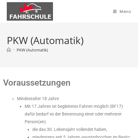
Menü
PKW (Automatik)
>
PKW (Automatik)
Voraussetzungen
Mindest­alter 18 Jahre
Mit 17 Jahren ist begleitetes Fahren möglich (BF17)
dafür bedarf es der Benen­nung einer oder mehrerer
Person(en)
die das 30. Lebens­jahr voll­endet haben,
mindes­tens seit 5 Jahren unun­ter­bro­chen im Besitz